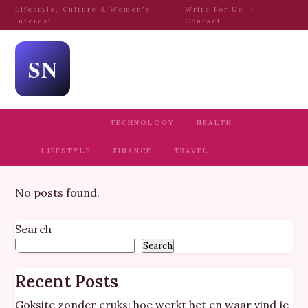
Lifestyle, Culture & Women's
Write For Us
·
Interest
Contact
BUSINESS
TECHNOLOGY
HEALTH
LIFESTYLE
FINANCE
TRAVEL
No posts found.
Search
Search
Recent Posts
Goksite zonder cruks: hoe werkt het en waar vind je