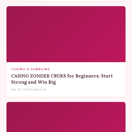
CASINO & GAMBLING
CASINO ZONDER CRUKS for Beginners: Start
Strong and Win Big
July 25, 2026
·
4 min read