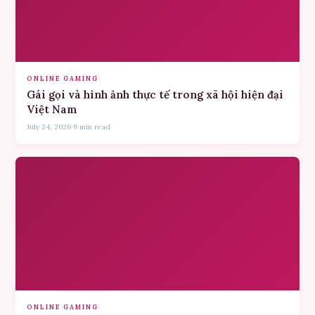
ONLINE GAMING
Gái gọi và hình ảnh thực tế trong xã hội hiện đại
Việt Nam
July 24, 2026
·
9 min read
ONLINE GAMING